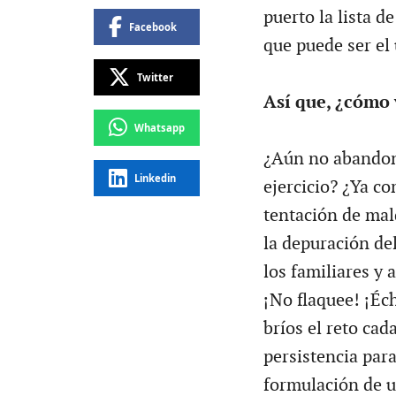
puerto la lista 
Facebook
que puede ser el 
Twitter
Así que, ¿cómo 
Whatsapp
¿Aún no abandona
Linkedin
ejercicio? ¿Ya c
tentación de mald
la depuración del
los familiares y
¡No flaquee! ¡Éc
bríos el reto ca
persistencia para 
formulación de un