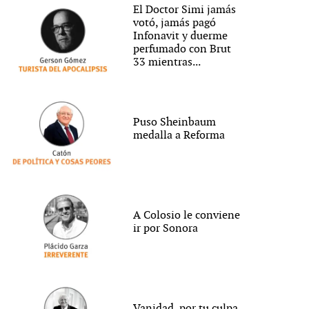
El Doctor Simi jamás
votó, jamás pagó
Infonavit y duerme
perfumado con Brut
33 mientras...
Puso Sheinbaum
medalla a Reforma
A Colosio le conviene
ir por Sonora
Vanidad, por tu culpa