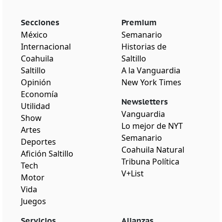
Secciones
Premium
México
Semanario
Internacional
Historias de
Coahuila
Saltillo
Saltillo
A la Vanguardia
Opinión
New York Times
Economía
Newsletters
Utilidad
Vanguardia
Show
Lo mejor de NYT
Artes
Semanario
Deportes
Coahuila Natural
Afición Saltillo
Tribuna Política
Tech
V+List
Motor
Vida
Juegos
Servicios
Alianzas