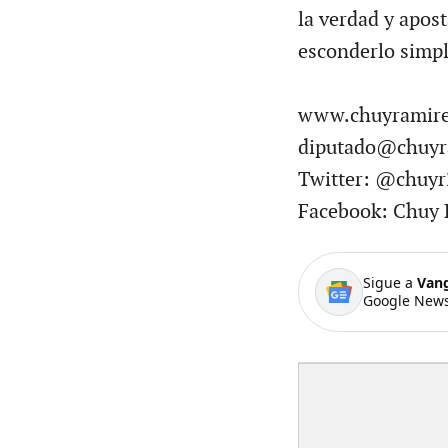
la verdad y apost
esconderlo simp
www.chuyramire
diputado@chuyr
Twitter: @chuyr
Facebook: Chuy 
Sigue a
Van
Google News