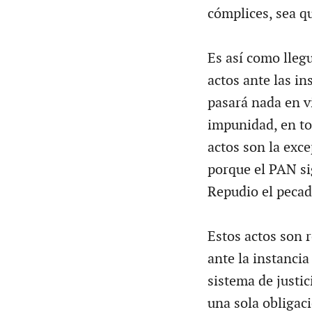
cómplices, sea qu
Es así como lleg
actos ante las i
pasará nada en v
impunidad, en tod
actos son la exc
porque el PAN si
Repudio el pecad
Estos actos son 
ante la instanci
sistema de justi
una sola obligac