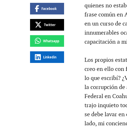
quienes no estab
Facebook
frase común en A
en un curso de ca
Twitter
innumerables oca
capacitación a m
Whatsapp
Linkedin
Los propios esta
creo en ello con
lo que escribí? ¿
la corrupción de
Federal en Coahu
trajo inquieto to
se debe lavar en 
lado, mi concien