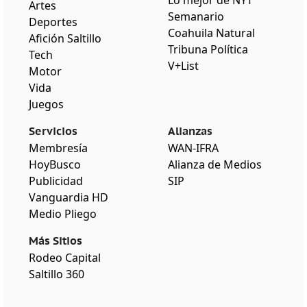
Lo mejor de NYT
Artes
Semanario
Deportes
Coahuila Natural
Afición Saltillo
Tribuna Política
Tech
V+List
Motor
Vida
Juegos
Servicios
Alianzas
Membresía
WAN-IFRA
HoyBusco
Alianza de Medios
Publicidad
SIP
Vanguardia HD
Medio Pliego
Más Sitios
Rodeo Capital
Saltillo 360