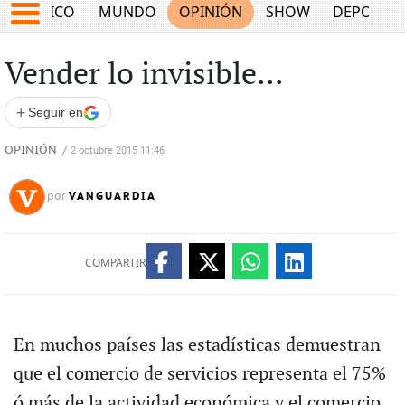
MÉXICO
MUNDO
OPINIÓN
SHOW
DEPORTE
Vender lo invisible...
+
Seguir en
OPINIÓN
/
2 octubre 2015 11:46
VANGUARDIA
por
COMPARTIR
En muchos países las estadísticas demuestran
que el comercio de servicios representa el 75%
ó más de la actividad económica y el comercio