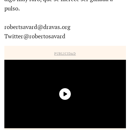
pulso.
robertsavard@dravas.org
Twitter@robertosavard
PUBLICIDAD