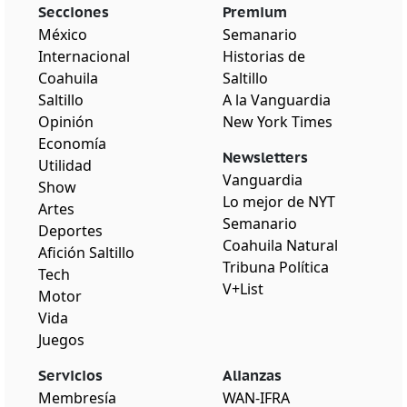
Secciones
Premium
México
Semanario
Internacional
Historias de
Coahuila
Saltillo
Saltillo
A la Vanguardia
Opinión
New York Times
Economía
Newsletters
Utilidad
Vanguardia
Show
Lo mejor de NYT
Artes
Semanario
Deportes
Coahuila Natural
Afición Saltillo
Tribuna Política
Tech
V+List
Motor
Vida
Juegos
Servicios
Alianzas
Membresía
WAN-IFRA