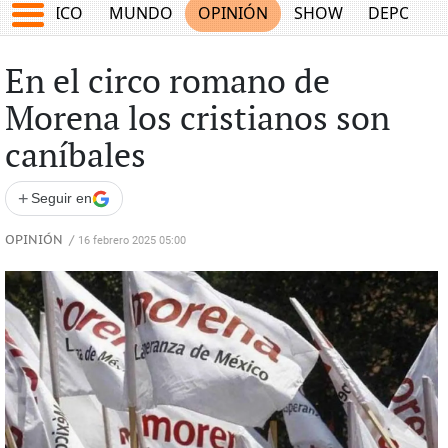
MÉXICO
MUNDO
OPINIÓN
SHOW
DEPORTE
En el circo romano de
Morena los cristianos son
caníbales
+
Seguir en
OPINIÓN
/
16 febrero 2025 05:00