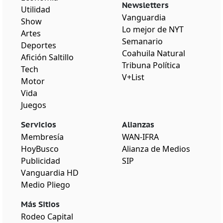
Newsletters
Utilidad
Vanguardia
Show
Lo mejor de NYT
Artes
Semanario
Deportes
Coahuila Natural
Afición Saltillo
Tribuna Política
Tech
V+List
Motor
Vida
Juegos
Servicios
Alianzas
Membresía
WAN-IFRA
HoyBusco
Alianza de Medios
Publicidad
SIP
Vanguardia HD
Medio Pliego
Más Sitios
Rodeo Capital