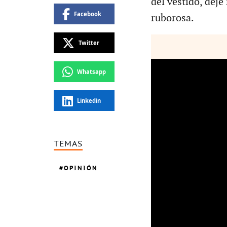
del vestido, dej
Facebook
ruborosa.
Twitter
Whatsapp
Linkedin
TEMAS
OPINIÓN