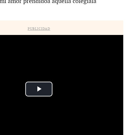
é mi amor prendidoa aquella colegiala
PUBLICIDAD