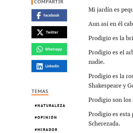
COMPARTIR
Mi jardín es pe
Facebook
Aun así en él ca
Twitter
Prodigio es la br
Whatsapp
Prodigio es el a
nadie.
Linkedin
Prodigio es la r
Shakespeare y G
TEMAS
Prodigio son los 
NATURALEZA
Prodigio es esta
OPINIÓN
Scherezada.
MIRADOR