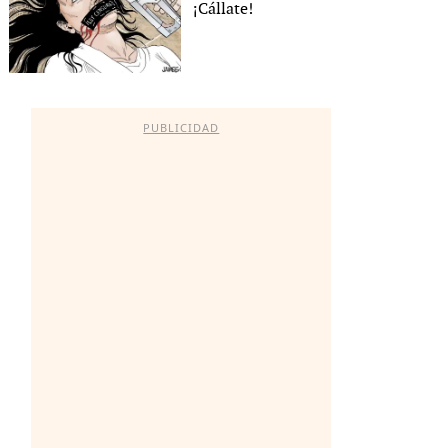
¡Cállate!
PUBLICIDAD