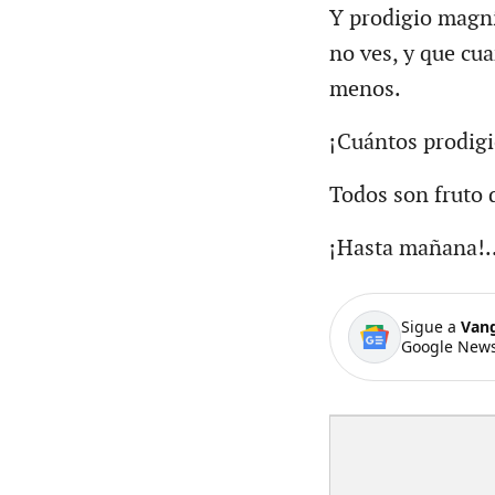
Y prodigio magníf
no ves, y que cu
menos.
¡Cuántos prodigi
Todos son fruto d
¡Hasta mañana!..
Sigue a
Van
Google News