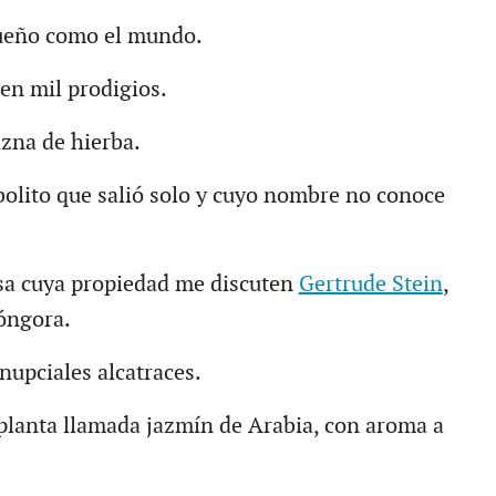
queño como el mundo.
ben mil prodigios.
izna de hierba.
rbolito que salió solo y cuyo nombre no conoce
osa cuya propiedad me discuten
Gertrude Stein
,
óngora.
nupciales alcatraces.
 planta llamada jazmín de Arabia, con aroma a