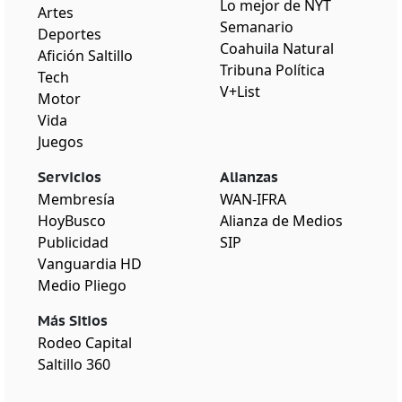
Lo mejor de NYT
Artes
Semanario
Deportes
Coahuila Natural
Afición Saltillo
Tribuna Política
Tech
V+List
Motor
Vida
Juegos
Servicios
Alianzas
Membresía
WAN-IFRA
HoyBusco
Alianza de Medios
Publicidad
SIP
Vanguardia HD
Medio Pliego
Más Sitios
Rodeo Capital
Saltillo 360