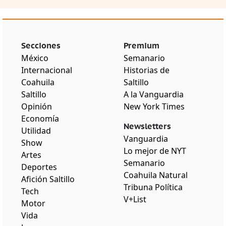
Secciones
Premium
México
Semanario
Internacional
Historias de
Coahuila
Saltillo
Saltillo
A la Vanguardia
Opinión
New York Times
Economía
Newsletters
Utilidad
Vanguardia
Show
Lo mejor de NYT
Artes
Semanario
Deportes
Coahuila Natural
Afición Saltillo
Tribuna Política
Tech
V+List
Motor
Vida