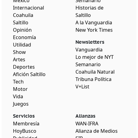
México
Semanario
Internacional
Historias de
Coahuila
Saltillo
Saltillo
A la Vanguardia
Opinión
New York Times
Economía
Newsletters
Utilidad
Vanguardia
Show
Lo mejor de NYT
Artes
Semanario
Deportes
Coahuila Natural
Afición Saltillo
Tribuna Política
Tech
V+List
Motor
Vida
Juegos
Servicios
Alianzas
Membresía
WAN-IFRA
HoyBusco
Alianza de Medios