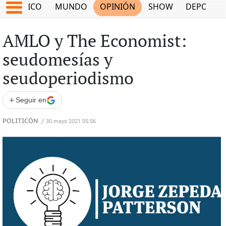
MÉXICO
MUNDO
OPINIÓN
SHOW
DEPORTE
AMLO y The Economist:
seudomesías y
seudoperiodismo
+
Seguir en
POLITICÓN
/
30 mayo 2021 05:56