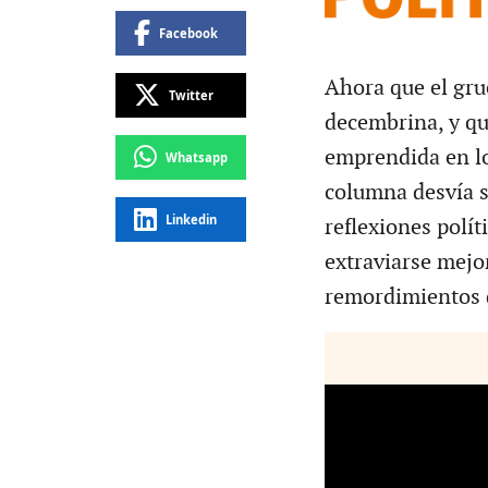
Facebook
Ahora que el gru
Twitter
decembrina, y que
emprendida en lo
Whatsapp
columna desvía s
Linkedin
reflexiones polít
extraviarse mejo
remordimientos d