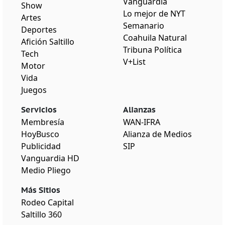
Vanguardia
Show
Lo mejor de NYT
Artes
Semanario
Deportes
Coahuila Natural
Afición Saltillo
Tribuna Política
Tech
V+List
Motor
Vida
Juegos
Servicios
Alianzas
Membresía
WAN-IFRA
HoyBusco
Alianza de Medios
Publicidad
SIP
Vanguardia HD
Medio Pliego
Más Sitios
Rodeo Capital
Saltillo 360