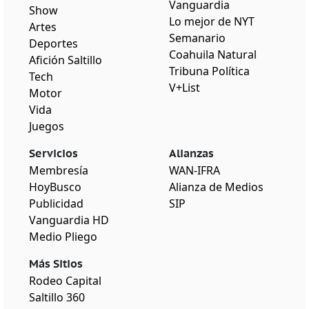
Vanguardia
Show
Lo mejor de NYT
Artes
Semanario
Deportes
Coahuila Natural
Afición Saltillo
Tribuna Política
Tech
V+List
Motor
Vida
Juegos
Servicios
Alianzas
Membresía
WAN-IFRA
HoyBusco
Alianza de Medios
Publicidad
SIP
Vanguardia HD
Medio Pliego
Más Sitios
Rodeo Capital
Saltillo 360