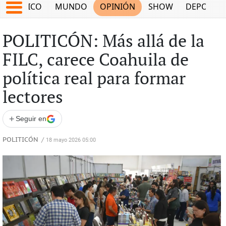
MÉXICO
MUNDO
OPINIÓN
SHOW
DEPORTE
POLITICÓN: Más allá de la
FILC, carece Coahuila de
política real para formar
lectores
+
Seguir en
POLITICÓN
/
18 mayo 2026 05:00