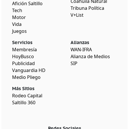
Coahuila Natural
Afición Saltillo
Tribuna Política
Tech
V+List
Motor
Vida
Juegos
Servicios
Alianzas
Membresía
WAN-IFRA
HoyBusco
Alianza de Medios
Publicidad
SIP
Vanguardia HD
Medio Pliego
Más Sitios
Rodeo Capital
Saltillo 360
Redes Sociales