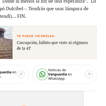
: “Dame al menos la luz de una esperanza”. “Lo
lpó Dulcibel–. Tendrás que usar lámpara de
endí)... FIN.
Corrupción, hábito que viste al régimen
de la 4T
Noticias de
guardia
en
Vanguardia
en
.
WhatsApp.