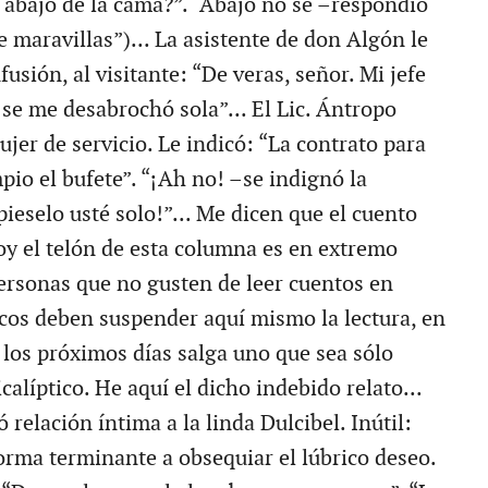
abajo de la cama?”. “Abajo no sé –respondió
e maravillas”)... La asistente de don Algón le
fusión, al visitante: “De veras, señor. Mi jefe
 se me desabrochó sola”... El Lic. Ántropo
jer de servicio. Le indicó: “La contrato para
pio el bufete”. “¡Ah no! –se indignó la
ieselo usté solo!”... Me dicen que el cuento
oy el telón de esta columna es en extremo
personas que no gusten de leer cuentos en
icos deben suspender aquí mismo la lectura, en
 los próximos días salga uno que sea sólo
líptico. He aquí el dicho indebido relato...
ó relación íntima a la linda Dulcibel. Inútil:
forma terminante a obsequiar el lúbrico deseo.