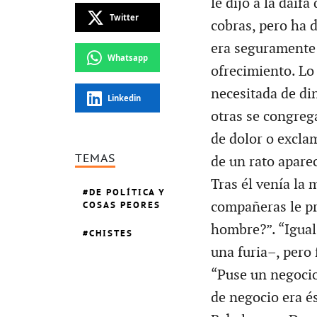
le dijo a la daifa
Twitter
cobras, pero ha d
era seguramente 
Whatsapp
ofrecimiento. Lo
necesitada de din
Linkedin
otras se congrega
de dolor o excla
TEMAS
de un rato aparec
Tras él venía la 
DE POLÍTICA Y
compañeras le pr
COSAS PEORES
hombre?”. “Igual
CHISTES
una furia–, pero 
“Puse un negocio
de negocio era é