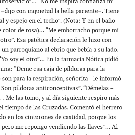
utoservicio”... “No me inspira confianza mi
–dijo con inquietud la bella paciente–. Tiene
l y espejo en el techo”. (Nota: Y en el baño
e color de rosa)... “Me emborracho porque mi
otro”. Esa patética declaración le hizo con
 un parroquiano al ebrio que bebía a su lado.
Yo soy el otro”... En la farmacia Nótica pidió
mina: “Deme esa caja de píldoras para la
 son para la respiración, señorita –le informó
. Son píldoras anticonceptivas”. “Démelas –
ta-. Me las tomo, y al día siguiente respiro más
 el tiempo de las Cruzadas. Comentó el herrero
do en los cinturones de castidad, porque los
 pero me repongo vendiendo las llaves”... Al