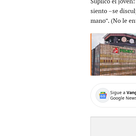
Suplicó el joven
siento –se discu
mano”. (No le ent
Sigue a
Van
Google News