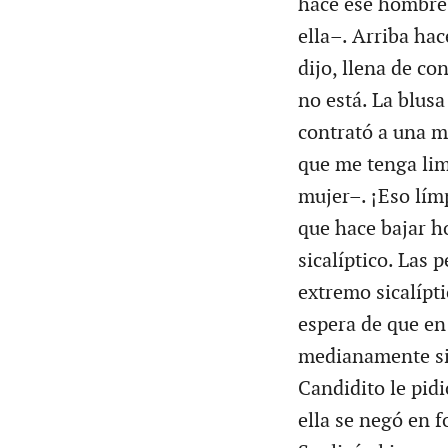
hace ese hombre 
ella–. Arriba hac
dijo, llena de con
no está. La blusa
contrató a una mu
que me tenga lim
mujer–. ¡Eso límp
que hace bajar h
sicalíptico. Las 
extremo sicalípt
espera de que en
medianamente sica
Candidito le pidi
ella se negó en 