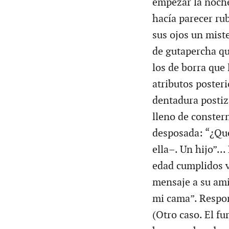
empezar la noche 
hacía parecer rub
sus ojos un miste
de gutapercha qu
los de borra que
atributos poster
dentadura postiz
lleno de conster
desposada: “¿Qué
ella–. Un hijo”..
edad cumplidos v
mensaje a su ami
mi cama”. Respon
(Otro caso. El f