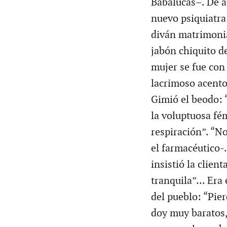
Babalucas–. De a
nuevo psiquiatra 
diván matrimonia
jabón chiquito d
mujer se fue con 
lacrimoso acento
Gimió el beodo: “
la voluptuosa fé
respiración”. “No
el farmacéutico-
insistió la clien
tranquila”... Era
del pueblo: “Pier
doy muy baratos,