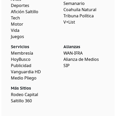
Semanario
Deportes
Coahuila Natural
Afición Saltillo
Tribuna Política
Tech
V+List
Motor
Vida
Juegos
Servicios
Alianzas
Membresía
WAN-IFRA
HoyBusco
Alianza de Medios
Publicidad
SIP
Vanguardia HD
Medio Pliego
Más Sitios
Rodeo Capital
Saltillo 360