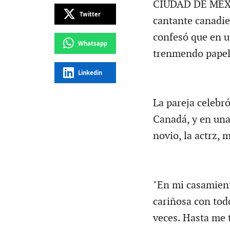
CIUDAD DE MÉXIC
Twitter
cantante canadi
confesó que en u
Whatsapp
trenmendo papel
Linkedin
La pareja celebr
Canadá, y en una 
novio, la actrz,
"En mi casamien
cariñosa con tod
veces. Hasta me 