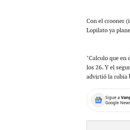
Con el crooner (
Lopilato ya plan
"Calculo que en 
los 26. Y el segu
advirtió la rubi
Sigue a
Van
Google News