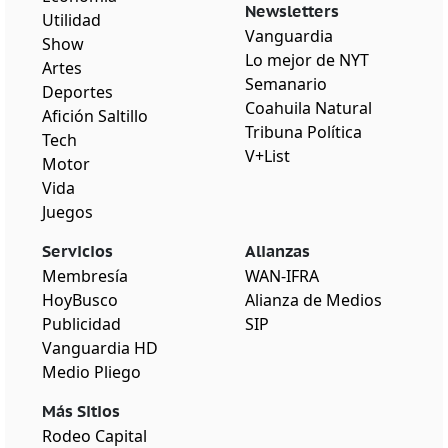
Newsletters
Utilidad
Vanguardia
Show
Lo mejor de NYT
Artes
Semanario
Deportes
Coahuila Natural
Afición Saltillo
Tribuna Política
Tech
V+List
Motor
Vida
Juegos
Servicios
Alianzas
Membresía
WAN-IFRA
HoyBusco
Alianza de Medios
Publicidad
SIP
Vanguardia HD
Medio Pliego
Más Sitios
Rodeo Capital