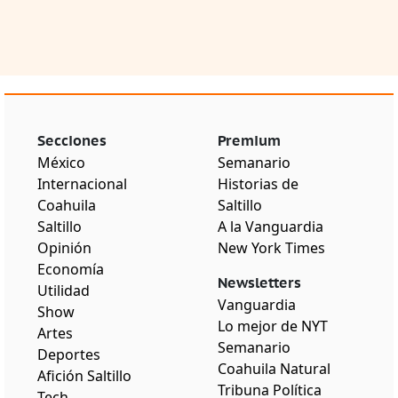
Secciones
Premium
México
Semanario
Internacional
Historias de
Coahuila
Saltillo
Saltillo
A la Vanguardia
Opinión
New York Times
Economía
Newsletters
Utilidad
Vanguardia
Show
Lo mejor de NYT
Artes
Semanario
Deportes
Coahuila Natural
Afición Saltillo
Tribuna Política
Tech