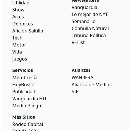
Newsletters
Utilidad
Vanguardia
Show
Lo mejor de NYT
Artes
Semanario
Deportes
Coahuila Natural
Afición Saltillo
Tribuna Política
Tech
V+List
Motor
Vida
Juegos
Servicios
Alianzas
Membresía
WAN-IFRA
HoyBusco
Alianza de Medios
Publicidad
SIP
Vanguardia HD
Medio Pliego
Más Sitios
Rodeo Capital