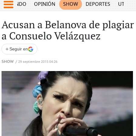
MUNDO
OPINIÓN
SHOW
DEPORTES
UTILID
Acusan a Belanova de plagiar
a Consuelo Velázquez
+
Seguir en
SHOW
/
29 septiembre 2015 04:26