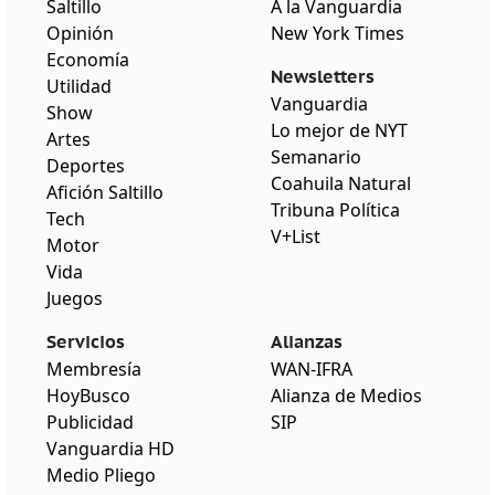
Saltillo
A la Vanguardia
Opinión
New York Times
Economía
Newsletters
Utilidad
Vanguardia
Show
Lo mejor de NYT
Artes
Semanario
Deportes
Coahuila Natural
Afición Saltillo
Tribuna Política
Tech
V+List
Motor
Vida
Juegos
Servicios
Alianzas
Membresía
WAN-IFRA
HoyBusco
Alianza de Medios
Publicidad
SIP
Vanguardia HD
Medio Pliego