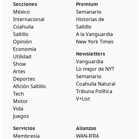
Secciones
Premium
México
Semanario
Internacional
Historias de
Coahuila
Saltillo
Saltillo
A la Vanguardia
Opinión
New York Times
Economía
Newsletters
Utilidad
Vanguardia
Show
Lo mejor de NYT
Artes
Semanario
Deportes
Coahuila Natural
Afición Saltillo
Tribuna Política
Tech
V+List
Motor
Vida
Juegos
Servicios
Alianzas
Membresía
WAN-IFRA