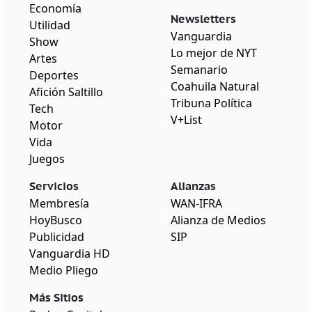
Economía
Newsletters
Utilidad
Vanguardia
Show
Lo mejor de NYT
Artes
Semanario
Deportes
Coahuila Natural
Afición Saltillo
Tribuna Política
Tech
V+List
Motor
Vida
Juegos
Servicios
Alianzas
Membresía
WAN-IFRA
HoyBusco
Alianza de Medios
Publicidad
SIP
Vanguardia HD
Medio Pliego
Más Sitios