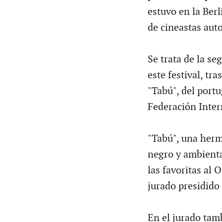
estuvo en la Berl
de cineastas auto
Se trata de la s
este festival, tr
"Tabú", del port
Federación Inter
"Tabú", una herm
negro y ambienta
las favoritas al 
jurado presidido 
En el jurado tamb