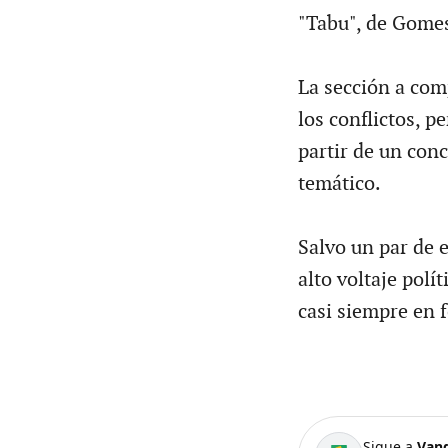
"Tabu", de Gome
La sección a com
los conflictos, p
partir de un conc
temático.
Salvo un par de 
alto voltaje polí
casi siempre en 
Sigue a
Van