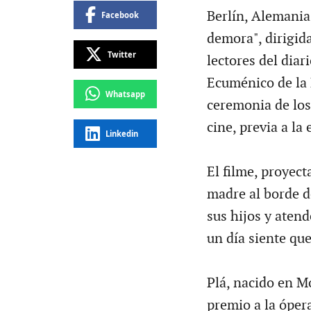
Berlín, Alemania
Facebook
demora", dirigid
Twitter
lectores del diar
Ecuménico de la 
Whatsapp
ceremonia de los
cine, previa a la
Linkedin
El filme, proyec
madre al borde de
sus hijos y atend
un día siente qu
Plá, nacido en M
premio a la óper