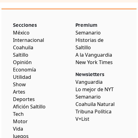
Secciones
Premium
México
Semanario
Internacional
Historias de
Coahuila
Saltillo
Saltillo
A la Vanguardia
Opinión
New York Times
Economía
Newsletters
Utilidad
Vanguardia
Show
Lo mejor de NYT
Artes
Semanario
Deportes
Coahuila Natural
Afición Saltillo
Tribuna Política
Tech
V+List
Motor
Vida
Juegos