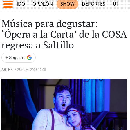
MUNDO
OPINIÓN
SHOW
DEPORTES
UTILID
Música para degustar:
‘Ópera a la Carta’ de la COSA
regresa a Saltillo
+
Seguir en
ARTES
/
28 mayo 2026 12:08