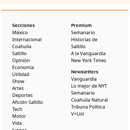
Secciones
Premium
México
Semanario
Internacional
Historias de
Coahuila
Saltillo
Saltillo
A la Vanguardia
Opinión
New York Times
Economía
Newsletters
Utilidad
Vanguardia
Show
Lo mejor de NYT
Artes
Semanario
Deportes
Coahuila Natural
Afición Saltillo
Tribuna Política
Tech
V+List
Motor
Vida
Juegos