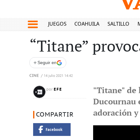
JUEGOS
COAHUILA
SALTILLO
“Titane” provoc
+
Seguir en
CINE
/
14 julio 2021 14:42
"Titane" de 
EFE
por
Ducournau e
adoración y 
COMPARTIR
Facebook