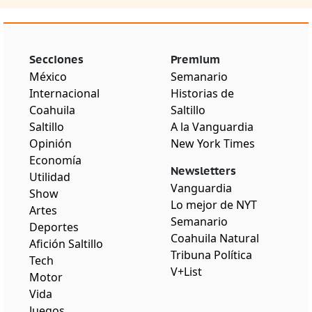
Secciones
Premium
México
Semanario
Internacional
Historias de
Coahuila
Saltillo
Saltillo
A la Vanguardia
Opinión
New York Times
Economía
Newsletters
Utilidad
Vanguardia
Show
Lo mejor de NYT
Artes
Semanario
Deportes
Coahuila Natural
Afición Saltillo
Tribuna Política
Tech
V+List
Motor
Vida
Juegos