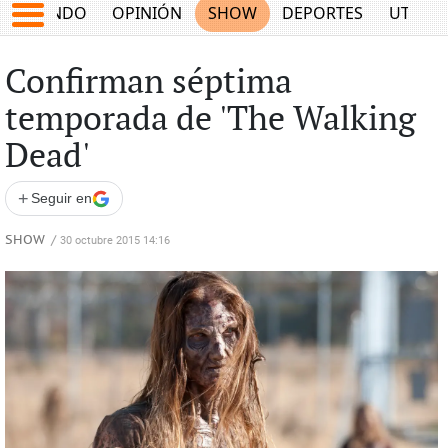
MUNDO
OPINIÓN
SHOW
DEPORTES
UTILID
Confirman séptima
temporada de 'The Walking
Dead'
+
Seguir en
SHOW
/
30 octubre 2015 14:16