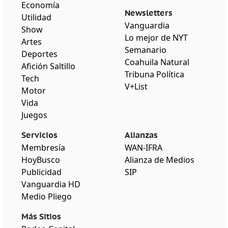
Economía
Newsletters
Utilidad
Vanguardia
Show
Lo mejor de NYT
Artes
Semanario
Deportes
Coahuila Natural
Afición Saltillo
Tribuna Política
Tech
V+List
Motor
Vida
Juegos
Servicios
Alianzas
Membresía
WAN-IFRA
HoyBusco
Alianza de Medios
Publicidad
SIP
Vanguardia HD
Medio Pliego
Más Sitios