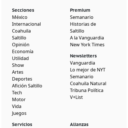
Secciones
Premium
México
Semanario
Internacional
Historias de
Coahuila
Saltillo
Saltillo
A la Vanguardia
Opinión
New York Times
Economía
Newsletters
Utilidad
Vanguardia
Show
Lo mejor de NYT
Artes
Semanario
Deportes
Coahuila Natural
Afición Saltillo
Tribuna Política
Tech
V+List
Motor
Vida
Juegos
Servicios
Alianzas