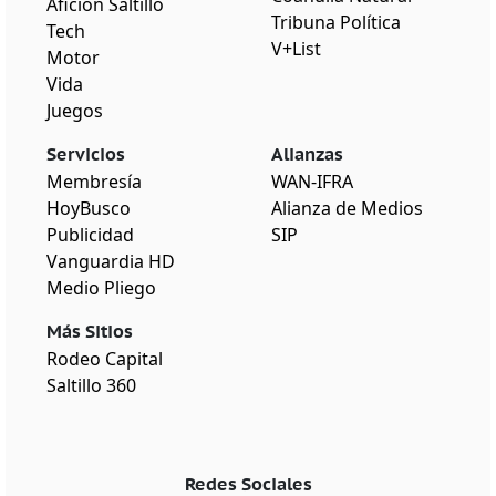
Afición Saltillo
Tribuna Política
Tech
V+List
Motor
Vida
Juegos
Servicios
Alianzas
Membresía
WAN-IFRA
HoyBusco
Alianza de Medios
Publicidad
SIP
Vanguardia HD
Medio Pliego
Más Sitios
Rodeo Capital
Saltillo 360
Redes Sociales