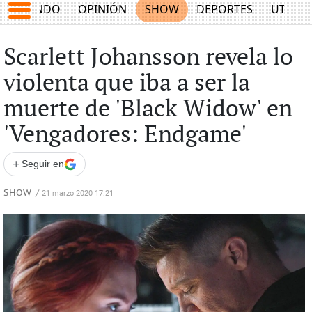
MUNDO
OPINIÓN
SHOW
DEPORTES
UTILID
Scarlett Johansson revela lo
violenta que iba a ser la
muerte de 'Black Widow' en
'Vengadores: Endgame'
+
Seguir en
SHOW
/
21 marzo 2020 17:21