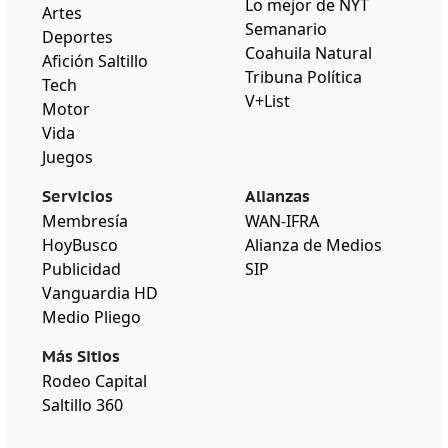
Lo mejor de NYT
Artes
Semanario
Deportes
Coahuila Natural
Afición Saltillo
Tribuna Política
Tech
V+List
Motor
Vida
Juegos
Servicios
Alianzas
Membresía
WAN-IFRA
HoyBusco
Alianza de Medios
Publicidad
SIP
Vanguardia HD
Medio Pliego
Más Sitios
Rodeo Capital
Saltillo 360