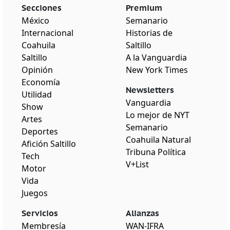
Secciones
Premium
México
Semanario
Internacional
Historias de
Coahuila
Saltillo
Saltillo
A la Vanguardia
Opinión
New York Times
Economía
Newsletters
Utilidad
Vanguardia
Show
Lo mejor de NYT
Artes
Semanario
Deportes
Coahuila Natural
Afición Saltillo
Tribuna Política
Tech
V+List
Motor
Vida
Juegos
Servicios
Alianzas
Membresía
WAN-IFRA