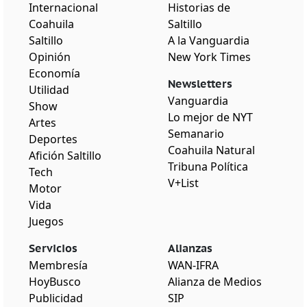
Internacional
Historias de
Coahuila
Saltillo
Saltillo
A la Vanguardia
Opinión
New York Times
Economía
Newsletters
Utilidad
Vanguardia
Show
Lo mejor de NYT
Artes
Semanario
Deportes
Coahuila Natural
Afición Saltillo
Tribuna Política
Tech
V+List
Motor
Vida
Juegos
Servicios
Alianzas
Membresía
WAN-IFRA
HoyBusco
Alianza de Medios
Publicidad
SIP