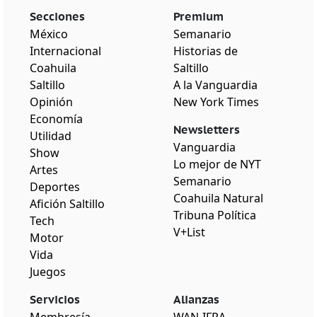
Secciones
Premium
México
Semanario
Internacional
Historias de
Coahuila
Saltillo
Saltillo
A la Vanguardia
Opinión
New York Times
Economía
Newsletters
Utilidad
Vanguardia
Show
Lo mejor de NYT
Artes
Semanario
Deportes
Coahuila Natural
Afición Saltillo
Tribuna Política
Tech
V+List
Motor
Vida
Juegos
Servicios
Alianzas
Membresía
WAN-IFRA