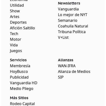
Newsletters
Utilidad
Vanguardia
Show
Lo mejor de NYT
Artes
Semanario
Deportes
Coahuila Natural
Afición Saltillo
Tribuna Política
Tech
V+List
Motor
Vida
Juegos
Servicios
Alianzas
Membresía
WAN-IFRA
HoyBusco
Alianza de Medios
Publicidad
SIP
Vanguardia HD
Medio Pliego
Más Sitios
Rodeo Capital