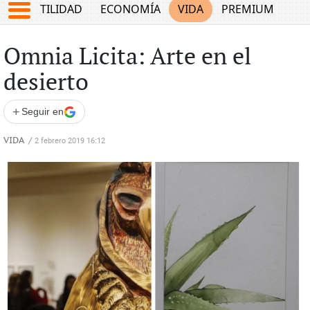
TES
UTILIDAD
ECONOMÍA
VIDA
PREMIUM
Omnia Licita: Arte en el
desierto
+
Seguir en
VIDA
/
2 febrero 2019 16:12