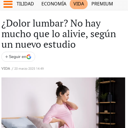
TES
UTILIDAD
ECONOMÍA
VIDA
PREMIUM
¿Dolor lumbar? No hay
mucho que lo alivie, según
un nuevo estudio
+
Seguir en
VIDA
/
20 marzo 2025 14:49