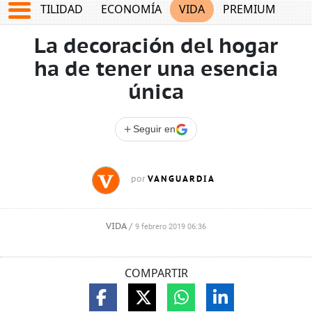
TES
UTILIDAD
ECONOMÍA
VIDA
PREMIUM
La decoración del hogar
ha de tener una esencia
única
+
Seguir en
VANGUARDIA
por
VIDA
/
9 febrero 2019 06:36
COMPARTIR