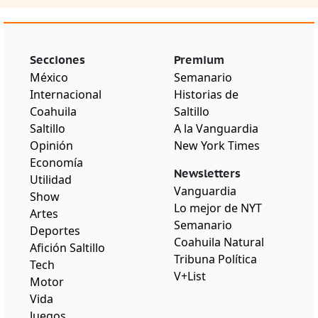
Secciones
Premium
México
Semanario
Internacional
Historias de
Coahuila
Saltillo
Saltillo
A la Vanguardia
Opinión
New York Times
Economía
Newsletters
Utilidad
Vanguardia
Show
Lo mejor de NYT
Artes
Semanario
Deportes
Coahuila Natural
Afición Saltillo
Tribuna Política
Tech
V+List
Motor
Vida
Juegos