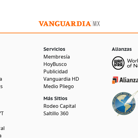
Servicios
Alianzas
Membresía
HoyBusco
Publicidad
a
Vanguardia HD
es
Medio Pliego
Más Sitios
Rodeo Capital
YT
Saltillo 360
al
a