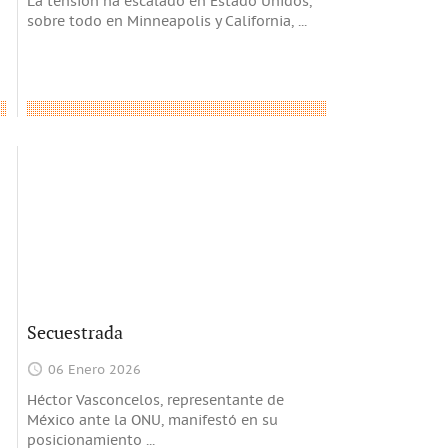
La tensión ha escalado en Estado Unidos,
sobre todo en Minneapolis y California,
...
Secuestrada
06 Enero 2026
Héctor Vasconcelos, representante de
México ante la ONU, manifestó en su
posicionamiento
...