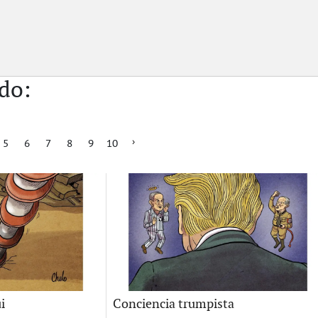
do:
5
6
7
8
9
10
i
Conciencia trumpista