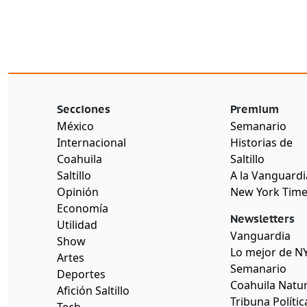
Secciones
Premium
México
Semanario
Internacional
Historias de
Coahuila
Saltillo
Saltillo
A la Vanguardi
Opinión
New York Tim
Economía
Newsletters
Utilidad
Vanguardia
Show
Lo mejor de N
Artes
Semanario
Deportes
Coahuila Natur
Afición Saltillo
Tribuna Polític
Tech