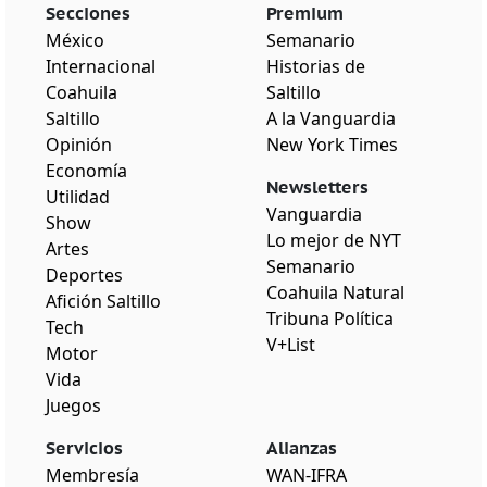
Secciones
Premium
México
Semanario
Internacional
Historias de
Coahuila
Saltillo
Saltillo
A la Vanguardia
Opinión
New York Times
Economía
Newsletters
Utilidad
Vanguardia
Show
Lo mejor de NYT
Artes
Semanario
Deportes
Coahuila Natural
Afición Saltillo
Tribuna Política
Tech
V+List
Motor
Vida
Juegos
Servicios
Alianzas
Membresía
WAN-IFRA