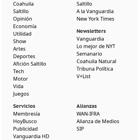
Coahuila
Saltillo
Saltillo
A la Vanguardia
Opinión
New York Times
Economía
Newsletters
Utilidad
Vanguardia
Show
Lo mejor de NYT
Artes
Semanario
Deportes
Coahuila Natural
Afición Saltillo
Tribuna Política
Tech
V+List
Motor
Vida
Juegos
Servicios
Alianzas
Membresía
WAN-IFRA
HoyBusco
Alianza de Medios
Publicidad
SIP
Vanguardia HD