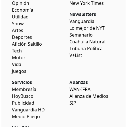
Opinión
New York Times
Economía
Newsletters
Utilidad
Vanguardia
Show
Lo mejor de NYT
Artes
Semanario
Deportes
Coahuila Natural
Afición Saltillo
Tribuna Política
Tech
V+List
Motor
Vida
Juegos
Servicios
Alianzas
Membresía
WAN-IFRA
HoyBusco
Alianza de Medios
Publicidad
SIP
Vanguardia HD
Medio Pliego