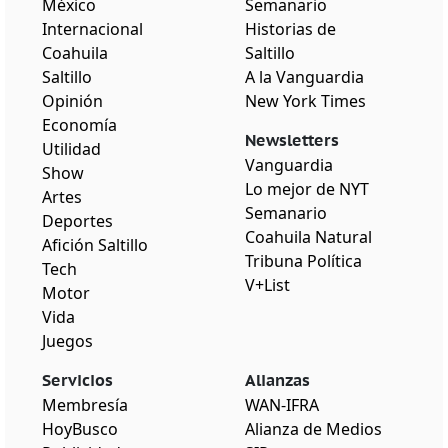
México
Semanario
Internacional
Historias de
Coahuila
Saltillo
Saltillo
A la Vanguardia
Opinión
New York Times
Economía
Newsletters
Utilidad
Vanguardia
Show
Lo mejor de NYT
Artes
Semanario
Deportes
Coahuila Natural
Afición Saltillo
Tribuna Política
Tech
V+List
Motor
Vida
Juegos
Servicios
Alianzas
Membresía
WAN-IFRA
HoyBusco
Alianza de Medios