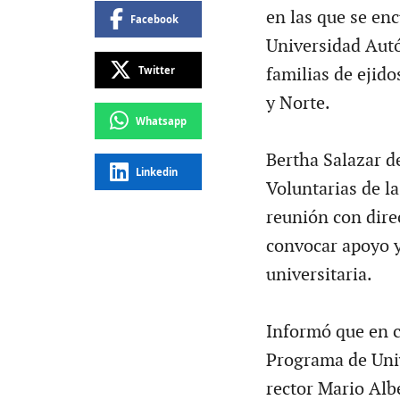
en las que se en
Facebook
Universidad Autó
Twitter
familias de ejido
y Norte.
Whatsapp
Bertha Salazar d
Linkedin
Voluntarias de l
reunión con direc
convocar apoyo y
universitaria.
Informó que en c
Programa de Uni
rector Mario Albe