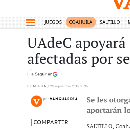
JUEGOS
COAHUILA
SALTILLO
UAdeC apoyará c
afectadas por s
+
Seguir en
COAHUILA
/
29 septiembre 2015 03:35
Se les otor
VANGUARDIA
por
aportarán l
COMPARTIR
SALTILLO, Coah.-