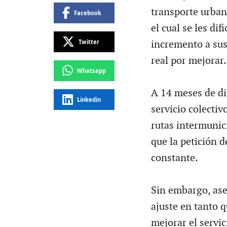
transporte urban
Facebook
el cual se les di
Twitter
incremento a su
real por mejorar.
Whatsapp
A 14 meses de dis
Linkedin
servicio colectiv
rutas intermunic
que la petición d
constante.
Sin embargo, ase
ajuste en tanto 
mejorar el servi