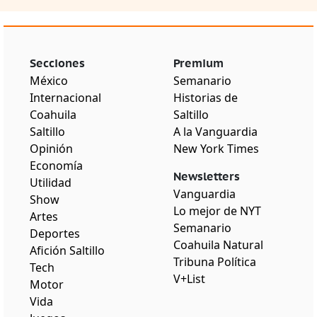
Secciones
Premium
México
Semanario
Internacional
Historias de
Coahuila
Saltillo
Saltillo
A la Vanguardia
Opinión
New York Times
Economía
Newsletters
Utilidad
Vanguardia
Show
Lo mejor de NYT
Artes
Semanario
Deportes
Coahuila Natural
Afición Saltillo
Tribuna Política
Tech
V+List
Motor
Vida