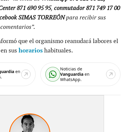
Center 871 690 95 95
,
conmutador 871 749 17 00
cebook SIMAS TORREÓN
para recibir sus
 comentarios”.
nformó que el organismo reanudará labores el
l en sus
horarios
habituales.
Noticias de
guardia
en
Vanguardia
en
.
WhatsApp.