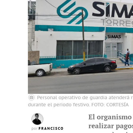
Personal operativo de guardia atenderá 
durante el periodo festivo.
FOTO: CORTESÍA
El organismo 
realizar pago
FRANCISCO
por