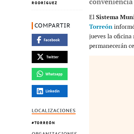
conveniencia
RODRÍGUEZ
El
Sistema Muni
COMPARTIR
Torreón
informó
jueves la oficina
Facebook
permanecerán cer
Twitter
Whatsapp
Linkedin
LOCALIZACIONES
TORREÓN