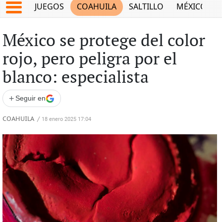
JUEGOS
COAHUILA
SALTILLO
MÉXICO
México se protege del color
rojo, pero peligra por el
blanco: especialista
+
Seguir en
COAHUILA
/
18 enero 2025 17:04