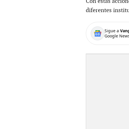
Con estas accion
diferentes instit
Sigue a
Van
Google News