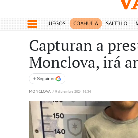
JUEGOS
COAHUILA
SALTILLO
Capturan a pres
Monclova, irá a
+
Seguir en
MONCLOVA
/
9 diciembre 2024 16:34