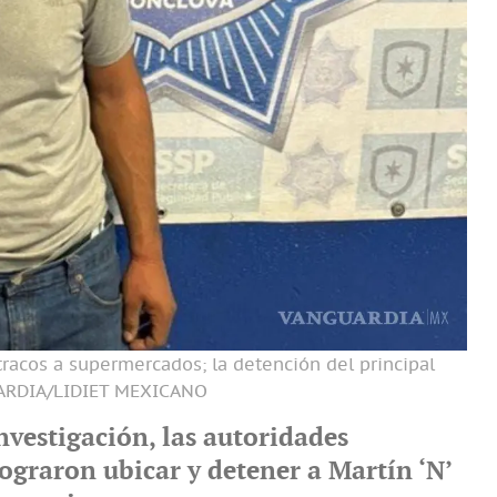
racos a supermercados; la detención del principal
ARDIA/LIDIET MEXICANO
investigación, las autoridades
ograron ubicar y detener a Martín ‘N’