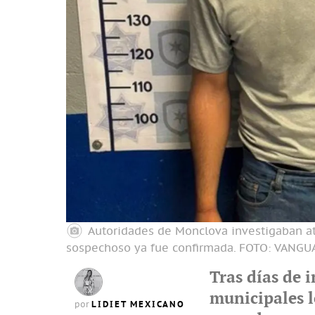
Autoridades de Monclova investigaban at
sospechoso ya fue confirmada.
FOTO: VANGU
Tras días de 
municipales l
LIDIET MEXICANO
por