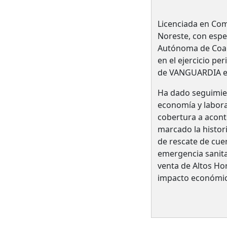
Licenciada en Com
Noreste, con espe
Autónoma de Coahu
en el ejercicio p
de VANGUARDIA e
Ha dado seguimien
economía y labora
cobertura a acont
marcado la histor
de rescate de cue
emergencia sanita
venta de Altos Ho
impacto económico